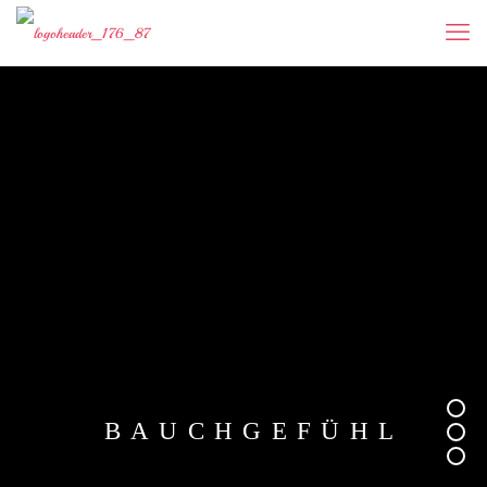
B
A
U
C
H
G
E
F
Ü
H
L